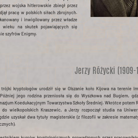
przez wojska hitlerowskie zbiegł przez
odjął pracę w polskich siłach zbrojnych.
ykanowany i inwigilowany przez władze
o wieku na skutek pojawiających się
nie szyfrów Enigmy.
Jerzy Różycki (1909-
 trójki kryptologów urodził się w Olszanie koło Kijowa na terenie I
 Później jego rodzina przeniosła się do Wyszkowa nad Bugiem, gdz
nazjum Koedukacyjnym Towarzystwa Szkoły Średniej. Wkrótce potem 
ię do wielkopolskich Kraszewic, a Jerzy rozpoczął studia na Uniwer
dzie uzyskał dwa tytuły magisterskie (z filozofii w zakresie matemat
cznych).
zestnikiem kursów kryptologicznych prowadzonych przez pracownikó