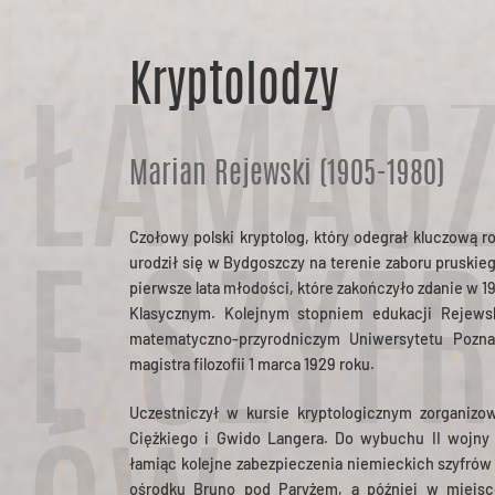
Kryptolodzy
ŁAMAC
Marian Rejewski (1905-1980)
Czołowy polski kryptolog, który odegrał kluczową r
urodził się w Bydgoszczy na terenie zaboru pruskie
pierwsze lata młodości, które zakończyło zdanie w
E SZYFR
Klasycznym. Kolejnym stopniem edukacji Rejewsk
matematyczno-przyrodniczym Uniwersytetu Pozna
magistra filozofii 1 marca 1929 roku.
Uczestniczył w kursie kryptologicznym zorganiz
Ciężkiego i Gwido Langera. Do wybuchu II wojny 
łamiąc kolejne zabezpieczenia niemieckich szyfró
ośrodku Bruno pod Paryżem, a później w miejs