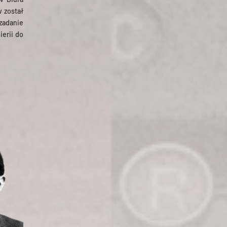
 został
zadanie
erii do