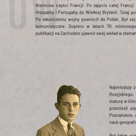
ÓW
Niemców części Francji. Po zajęciu całej Francji 
Hiszpanię i Portugalię do Wielkiej Brytanii. Tutaj p
Po zakończeniu wojny powrócił do Polski. Był sz
komunistyczne. Dopiero w latach 70. minioneg
publikacji na Zachodzie ujawnił swój wkład w złama
Najmłodszy z
Rosyjskiego.
maturę w Gim
przenieśli s
Poznańskim, g
nauk geografi
Był także uc