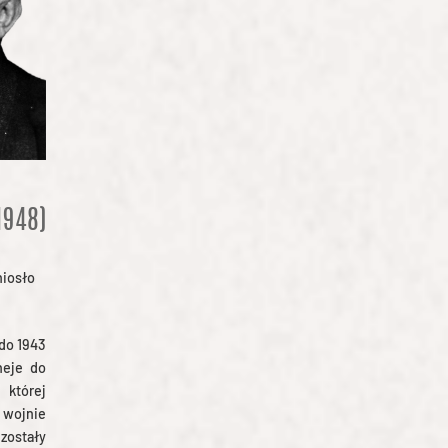
1948)
niosło
do 1943
neje do
 której
 wojnie
zostały