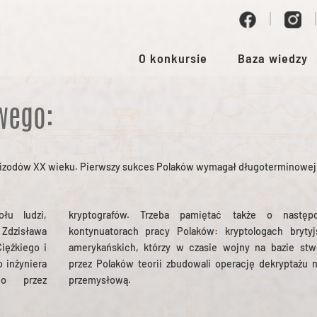
O konkursie
Baza wiedzy
wego:
pizodów XX wieku. Pierwszy sukces Polaków wymagał długoterminowej
łu ludzi,
tępcach i
 Zdzisława
tyjskich i
iężkiego i
stworzonej
 inżyniera
u na skalę
go przez
przemysłową.