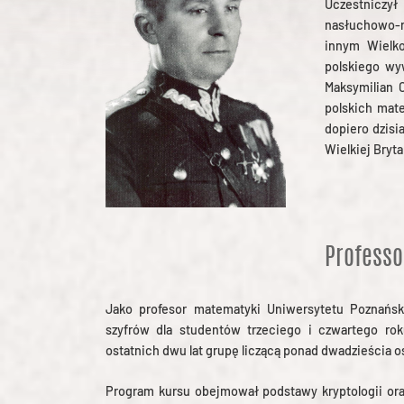
Uczestniczył
nasłuchowo-ra
innym Wielko
polskiego wy
Maksymilian 
polskich mat
dopiero dzisi
Wielkiej Bryta
Professo
Jako profesor matematyki Uniwersytetu Poznańsk
szyfrów dla studentów trzeciego i czwartego ro
ostatnich dwu lat grupę liczącą ponad dwadzieścia o
Program kursu obejmował podstawy kryptologii ora