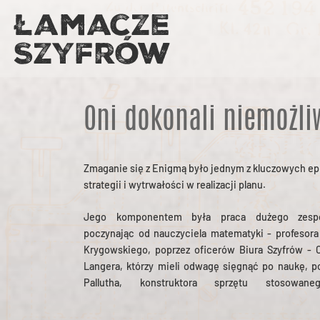
Oni dokonali niemożli
Zmaganie się z Enigmą było jednym z kluczowych e
strategii i wytrwałości w realizacji planu.
Jego komponentem była praca dużego zespo
kryptografów. Trzeba pamiętać także o nas
poczynając od nauczyciela matematyki - profesora
kontynuatorach pracy Polaków: kryptologach bry
Krygowskiego, poprzez oficerów Biura Szyfrów - C
amerykańskich, którzy w czasie wojny na bazie 
Langera, którzy mieli odwagę sięgnąć po naukę, po
przez Polaków teorii zbudowali operację dekryptaż
Pallutha, konstruktora sprzętu stosowane