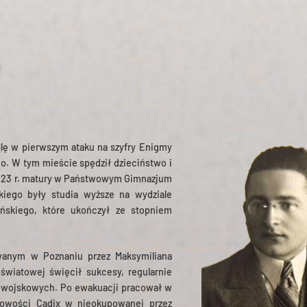
Z
olę w pierwszym ataku na szyfry Enigmy
go. W tym mieście spędził dzieciństwo i
 1923 r. matury w Państwowym Gimnazjum
iego były studia wyższe na wydziale
ńskiego, które ukończył ze stopniem
owanym w Poznaniu przez Maksymiliana
światowej święcił sukcesy, regularnie
w wojskowych. Po ewakuacji pracował w
cowości Cadix w nieokupowanej przez