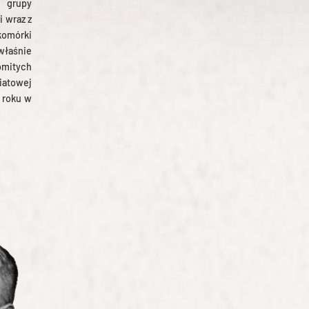
j grupy
i wraz z
komórki
właśnie
omitych
iatowej
1 roku w