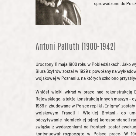
sprowadzone do Polsk
Antoni Palluth (1900-1942)
Urodzony 11 maja 1900 roku w Pobiedziskach. Jako w
Biura Szyfrów został w 1929 r. powołany na wykładow
wojskowej w Poznaniu, na których szkolono przysz
Wniósł wielki wkład w prace nad rekonstrukcją 
Rejewskiego, a także konstrukcją innych maszyn – c
1939 r. zbudowane w Polsce repliki „Enigmy” zosta
wojskowym Francji i Wielkiej Brytanii, co umo
odczytywanie niemieckiej tajnej korespondencji ra
związku z wydarzeniami na frontach został ewaku
kontynuował rozpoczęte w Polsce prace. W 194