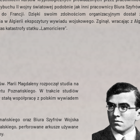
ybuchu II wojny światowej podobnie jak inni pracownicy Biura Szyfrów
do Francji. Dzięki swoim zdolnościom organizacyjnym dostał 
a w Algierii ekspozytury wywiadu wojskowego. Zginął, wracając z Algi
as katastrofy statku „Lamoriciere”.
w. Marii Magdaleny rozpoczął studia na
etu Poznańskiego. W trakcie studiów
ął stałą współpracę z polskim wywiadem
nańskiego oraz Biura Szyfrów Wojska
galskiego, perforowane arkusze używane
my.