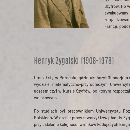
Szyfrów. Po w
ewakuowany 
zorganizowani
Francji, podcz
Henryk Zygalski (1908-1978)
Urodził się w Poznaniu, gdzie ukończył Gimnazjum ś
wydziale matematyczno-przyrodniczym Uniwersyt
uczestniczył w Kursie Szyfrów, po którym rozpocz
wojskowym.
Po studiach był pracownikiem Uniwersytetu Poz
Polskiego. W czasie pracy stworzył tzw. płachty Zy
przy ustalaniu kolejności wirników kodujących Enig