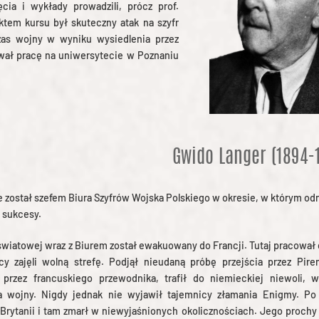
cia i wykłady prowadzili, prócz prof.
ktem kursu był skuteczny atak na szyfr
as wojny w wyniku wysiedlenia przez
wał pracę na uniwersytecie w Poznaniu
Gwido Langer (1894-
 został szefem Biura Szyfrów Wojska Polskiego w okresie, w którym od
 sukcesy.
światowej wraz z Biurem został ewakuowany do Francji. Tutaj pracował 
y zajęli wolną strefę. Podjął nieudaną próbę przejścia przez Pire
 przez francuskiego przewodnika, trafił do niemieckiej niewoli, w
 wojny. Nigdy jednak nie wyjawił tajemnicy złamania Enigmy. Po
 Brytanii i tam zmarł w niewyjaśnionych okolicznościach. Jego prochy 