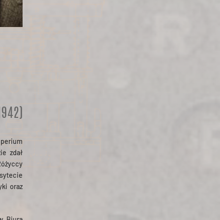
1942)
mperium
ie zdał
Różyccy
sytecie
yki oraz
w Biura