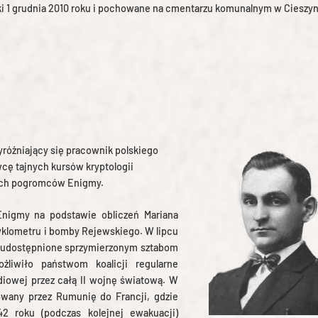
i 1 grudnia 2010 roku i pochowane na cmentarzu komunalnym w Cieszyn
yróżniający się pracownik polskiego
cę tajnych kursów kryptologii
łych pogromców Enigmy.
Enigmy na podstawie obliczeń Mariana
yklometru i bomby Rejewskiego. W lipcu
ły udostępnione sprzymierzonym sztabom
żliwiło państwom koalicji regularne
diowej przez całą II wojnę światową. W
owany przez Rumunię do Francji, gdzie
2 roku (podczas kolejnej ewakuacji)