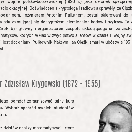
 w wojnie polsko-bolszewickiej (1920 r.) jako członek specjalne
diolokacyjnej. Doświadczenia kryptologa i radiowca sprawiły, że Ciężk
polaninem, inżynierem Antonim Palluthem, został skierowani do 
wiadu zajmującej się dekryptażem niemieckich kodów i szyfrów. To 
Ciężki był głównym organizatorem zespołu składającego się ze znak
ematyków, których wkład w zwycięstwo aliantów w czasie II wojny św
aj jest doceniany. Pułkownik Maksymilian Ciężki zmarł w ubóstwie 195
nii.
r Zdzisław Krygowski (1872 - 1955)
iego pomógł zorganizować tajny kurs
ku. Wybrał spośród swoich studentów
sób.
z działów analizy matematycznej, które