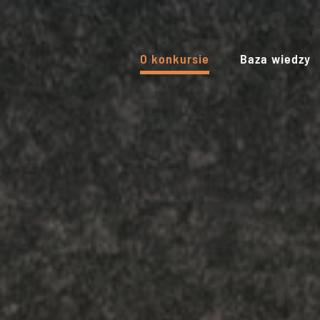
O konkursie
Baza wiedzy
Zaowocowało 
złamaniem to
tajemnicy nie
maszyny szyfr