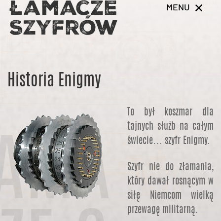
MENU
Historia Enigmy
To był koszmar dla
tajnych służb na całym
AMA
świecie… szyfr Enigmy.
Szyfr nie do złamania,
który dawał rosnącym w
siłę Niemcom wielką
przewagę militarną.