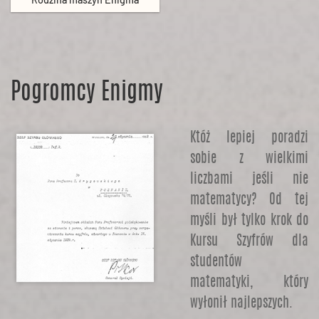
Pogromcy Enigmy
Któż lepiej poradzi
sobie z wielkimi
liczbami jeśli nie
matematycy? Od tej
myśli był tylko krok do
Kursu Szyfrów dla
studentów
matematyki, który
wyłonił najlepszych.