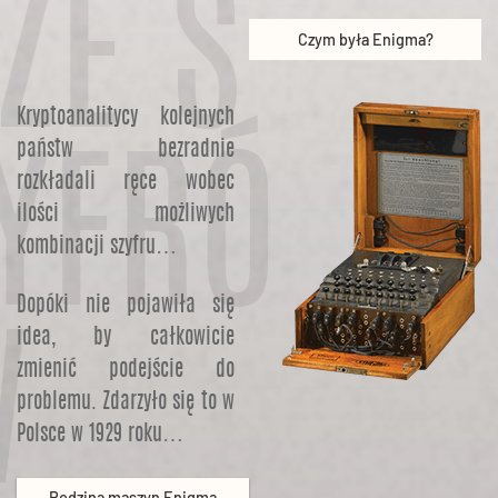
ZE S
Czym była Enigma?
Kryptoanalitycy kolejnych
państw bezradnie
YFRÓ
rozkładali ręce wobec
ilości możliwych
kombinacji szyfru…
Dopóki nie pojawiła się
idea, by całkowicie
W
zmienić podejście do
problemu. Zdarzyło się to w
Polsce w 1929 roku…
Rodzina maszyn Enigma