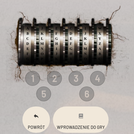
1
2
3
4
5
6
POWRÓT
WPROWADZENIE DO GRY