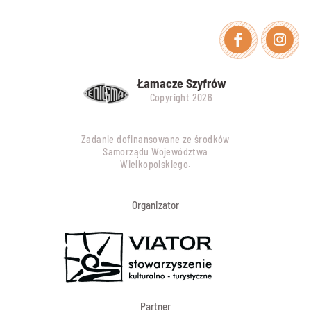
Facebook
Instagra
Łamacze Szyfrów
Copyright 2026
Zadanie dofinansowane ze środków
Samorządu Województwa
Wielkopolskiego.
Organizator
Partner