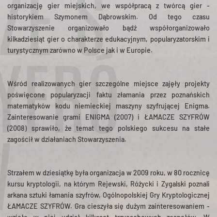
ZE S
organizację gier miejskich, we współpracą z twórcą gier -
historykiem Szymonem Dąbrowskim. Od tego czasu
Stowarzyszenie organizowało bądź współorganizowało
kilkadziesiąt gier o charakterze edukacyjnym, popularyzatorskim i
turystycznym zarówno w Polsce jak i w Europie.
YFRÓ
Wśród realizowanych gier szczególne miejsce zajęły projekty
poświęcone popularyzacji faktu złamania przez poznańskich
matematyków kodu niemieckiej maszyny szyfrującej Enigma.
Zainteresowanie grami ENIGMA (2007) i ŁAMACZE SZYFRÓW
(2008) sprawiło, że temat tego polskiego sukcesu na stałe
zagościł w działaniach Stowarzyszenia.
W
Strzałem w dziesiątkę była organizacja w 2009 roku, w 80 rocznicę
kursu kryptologii, na którym Rejewski, Różycki i Zygalski poznali
arkana sztuki łamania szyfrów, Ogólnopolskiej Gry Kryptologicznej
ŁAMACZE SZYFRÓW. Gra cieszyła się dużym zainteresowaniem -