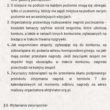
O miejsce na podium na każdym poziomie mogą się ubiegać
tylko ci uczestnicy, którzy nie zajęli miejsca na podium na tym
poziomie we wcześniejszych edycjach.
Organizatorzy przewidują rozlosowanie nagród pocieszenia -
koszulek łamaczy szyfrów wśród zespołów, które ukończą
konkurs, a także w ramach innych konkursów, ogłaszanych na
bieżąco w trakcie trwania rozgrywki.
Jak wspomniano zespoły, zgłaszając się do konkursu, są
zobowiązane do podania adresu korespondencyjnego, na jaki
mają zostać przesłane nagrody. Jeśli zwycięski zespół nie
dopełni tego obowiązku w trakcie konkursu, nagroda
przechodzi na kolejny zespół.
Zwycięzcy zobowiązani są do przesłania skanu podpisanego
protokołu otrzymania nagród, w terminie 7 dni
kalendarzowych od momentu odbioru nagrody na adres
mailowy organizatora skt@viator.org.pl.
§ 6. Wyłanianie zwycięzców: