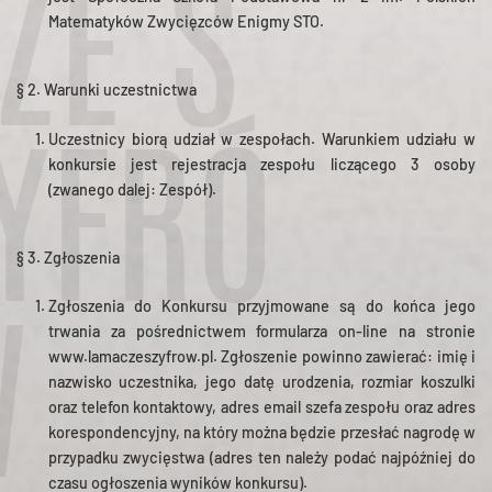
ZE S
Matematyków Zwycięzców Enigmy STO.
§ 2. Warunki uczestnictwa
Uczestnicy biorą udział w zespołach. Warunkiem udziału w
konkursie jest rejestracja zespołu liczącego 3 osoby
YFRÓ
(zwanego dalej: Zespół).
§ 3. Zgłoszenia
Zgłoszenia do Konkursu przyjmowane są do końca jego
trwania za pośrednictwem formularza on-line na stronie
W
www.lamaczeszyfrow.pl. Zgłoszenie powinno zawierać: imię i
nazwisko uczestnika, jego datę urodzenia, rozmiar koszulki
oraz telefon kontaktowy, adres email szefa zespołu oraz adres
korespondencyjny, na który można będzie przesłać nagrodę w
przypadku zwycięstwa (adres ten należy podać najpóźniej do
czasu ogłoszenia wyników konkursu).