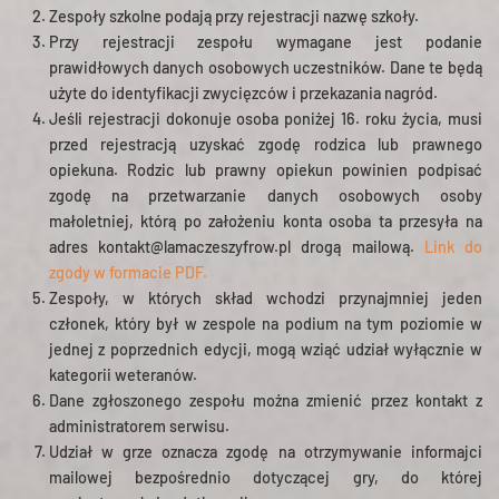
Zespoły szkolne podają przy rejestracji nazwę szkoły.
Przy rejestracji zespołu wymagane jest podanie
prawidłowych danych osobowych uczestników. Dane te będą
użyte do identyfikacji zwycięzców i przekazania nagród.
Jeśli rejestracji dokonuje osoba poniżej 16. roku życia, musi
przed rejestracją uzyskać zgodę rodzica lub prawnego
opiekuna. Rodzic lub prawny opiekun powinien podpisać
zgodę na przetwarzanie danych osobowych osoby
małoletniej, którą po założeniu konta osoba ta przesyła na
adres kontakt@lamaczeszyfrow.pl drogą mailową.
Link do
zgody w formacie PDF.
Zespoły, w których skład wchodzi przynajmniej jeden
członek, który był w zespole na podium na tym poziomie w
jednej z poprzednich edycji, mogą wziąć udział wyłącznie w
kategorii weteranów.
Dane zgłoszonego zespołu można zmienić przez kontakt z
administratorem serwisu.
Udział w grze oznacza zgodę na otrzymywanie informajci
mailowej bezpośrednio dotyczącej gry, do której