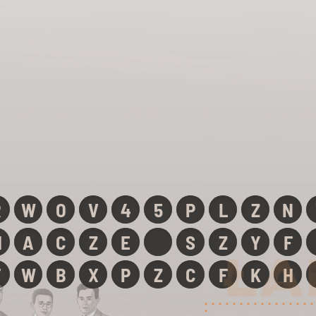
R
W
O
V
4
5
P
L
Z
N
M
A
C
Z
E
S
Z
Y
F
F
W
B
X
P
Z
I
F
K
H