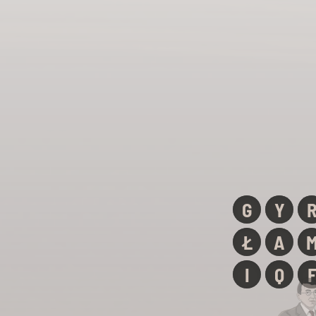
G
Y
Ł
A
I
Q