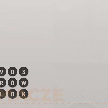
V
D
3
R
Ó
W
L
O
K